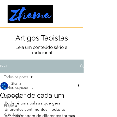
Artigos Taoistas
Leia um conteúdo sério e
tradicional
Post
Todos os posts
Zhama
Todos os posts
1 min de leitura
O poder de cada um
Meditação
Poder é uma palavra que gera 
Filosofia
diferentes sentimentos. Todas as 
Arte Taoista
pessoas reagem de diferentes formas 