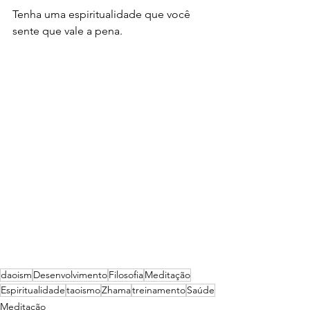
Tenha uma espiritualidade que você 
sente que vale a pena.
daoism
Desenvolvimento
Filosofia
Meditação
Espiritualidade
taoismo
Zhama
treinamento
Saúde
Meditação