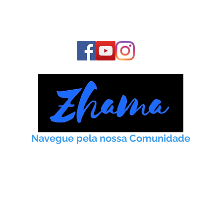
COMUNIDADE
E fique conosco o tempo todo:
Navegue pela nossa Comunidade
Início
Taoismo
Práticas
Artigos
Meditação