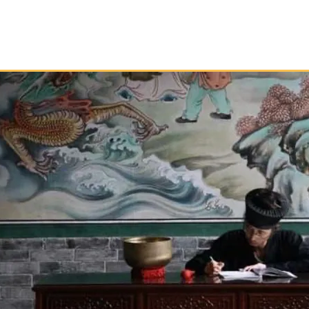
Início
Taoismo
Leia
Medite
Pratique