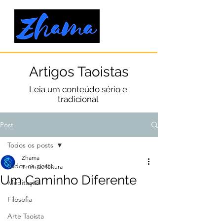
Artigos Taoistas
Leia um conteúdo sério e
tradicional
Post
Todos os posts
Zhama
Todos os posts
1 min de leitura
Um Caminho Diferente
Meditação
Filosofia
Arte Taoista