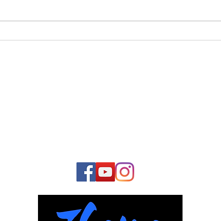
Inci
O Nascimento do Taoísmo
Religioso
Junte-se à nossa
COMUNIDADE
E fique conosco o tempo todo: