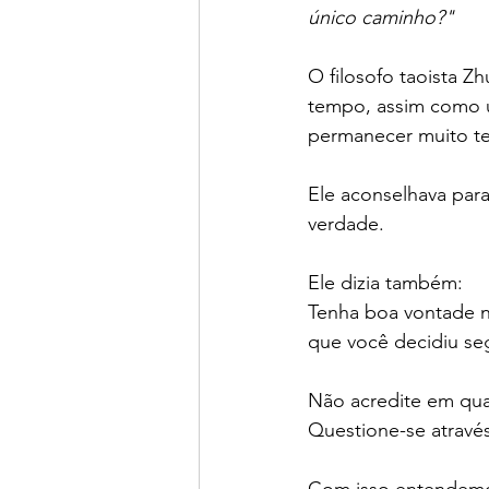
único caminho?"
O filosofo taoista 
tempo, assim como 
permanecer muito te
Ele aconselhava para
verdade.
Ele dizia também: 
Tenha boa vontade n
que você decidiu seg
Não acredite em qua
Questione-se através
Com isso entendemos