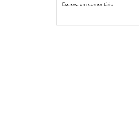
Escreva um comentário
Mazu: A Mestra Taoísta do
Mar