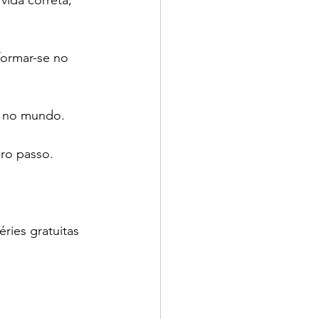
formar-se no 
u no mundo.  
ro passo.
ries gratuitas 