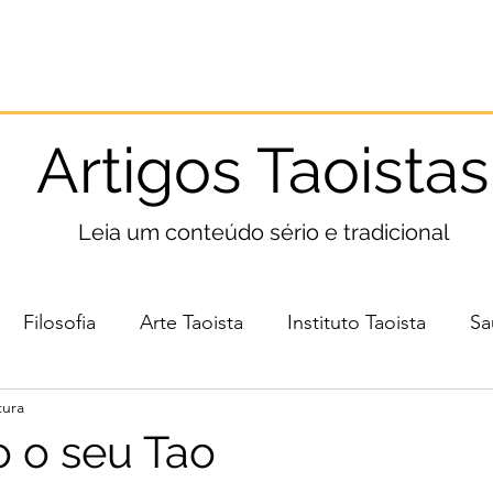
Início
Taoismo
Leia
Medite
Pratique
Artigos Taoistas
Leia um conteúdo sério e tradicional
Filosofia
Arte Taoista
Instituto Taoista
Sa
tura
 o seu Tao