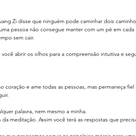
Zhuang Zi disse que ninguém pode caminhar dois camin
uma pessoa não consegue manter com um pé em cada 
mpo sem cair.
 você abrir os olhos para a compreensão intuitiva e segu
o coração e ame todas as pessoas, mas permaneça fiel
uir.
lquer palavra, nem mesmo a minha.
 da meditação. Assim você terá as respostas que precis
 que precisamos seguir os princípios morais para uma v