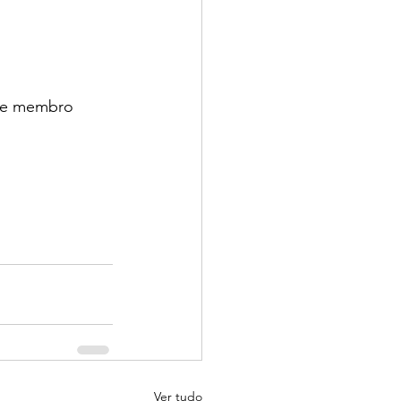
-se membro 
Ver tudo