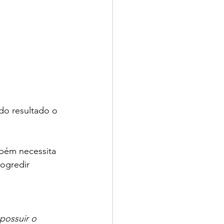
do resultado o 
bém necessita 
ogredir 
possuir o 