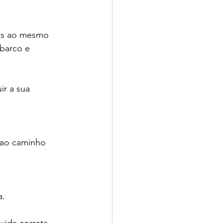
hos ao mesmo 
barco e 
ir a sua 
 ao caminho 
a.
ida correta, 