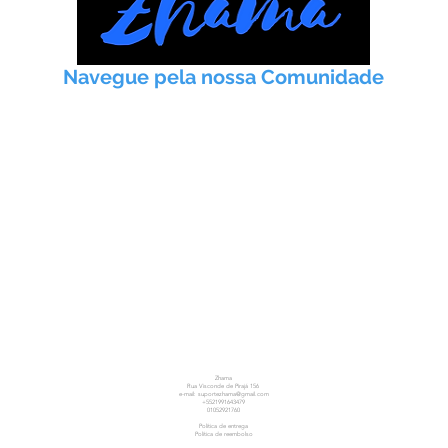
Navegue pela nossa Comunidade
Início
Taoismo
Práticas
Artigos
Meditação
Instituto
Zhama
Rua Visconde de Pirajá 156
e-mail:
suportezhama@gmail.com
+5521991643479
01052921760
Política de entrega
Política de reembolso