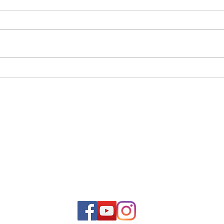
O estado Interno
As 5
Solit
Junte-se à nossa
COMUNIDADE
E fique conosco o tempo todo: