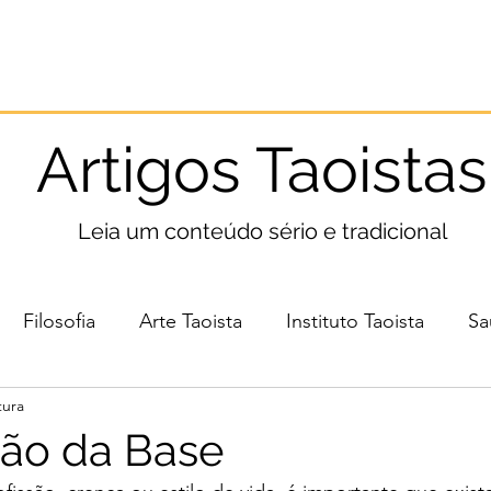
Início
Taoismo
Leia
Medite
Pratique
Artigos Taoistas
Leia um conteúdo sério e tradicional
Filosofia
Arte Taoista
Instituto Taoista
Sa
tura
ão da Base