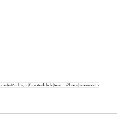
ilosofia
Meditação
Espiritualidade
taoismo
Zhama
treinamento