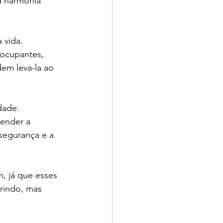
a harmonia 
vida.    
ocupantes, 
em leva-la ao 
ade.    
ender a 
 segurança e a 
, já que esses 
rindo, mas 