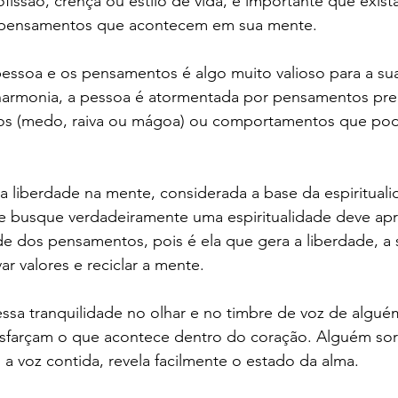
issão, crença ou estilo de vida, é importante que exist
s pensamentos que acontecem em sua mente. 
essoa e os pensamentos é algo muito valioso para a sua 
armonia, a pessoa é atormentada por pensamentos pre
os (medo, raiva ou mágoa) ou comportamentos que pod
 a liberdade na mente, considerada a base da espiritualid
 busque verdadeiramente uma espiritualidade deve apr
dade dos pensamentos, pois é ela que gera a liberdade, a
r valores e reciclar a mente.  
sa tranquilidade no olhar e no timbre de voz de alguém
farçam o que acontece dentro do coração. Alguém sor
 a voz contida, revela facilmente o estado da alma.   