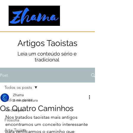
Artigos Taoistas
Leia um conteúdo sério e
tradicional
Post
Todos os posts
Zhama
Todos os posts
2 min de leitura
Os Quatro Caminhos
Meditação
Nos tratados taoistas mais antigos 
Filosofia
encontramos um conceito interessante 
Arte Taoista
para verificarmos o caminho que 