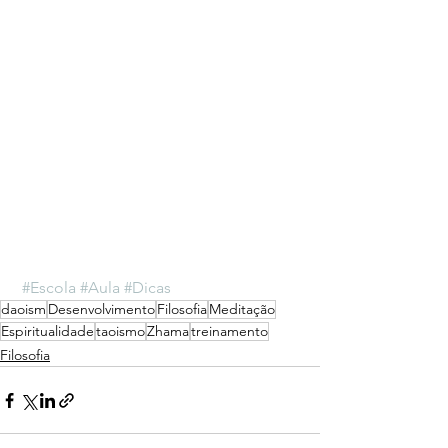
#Escola
#Aula
#Dicas
daoism
Desenvolvimento
Filosofia
Meditação
Espiritualidade
taoismo
Zhama
treinamento
Filosofia