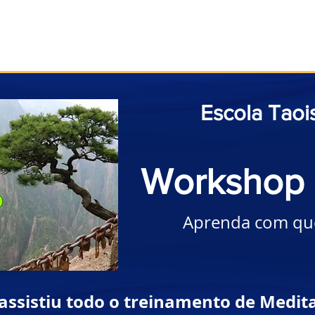
Início
Taoismo
Leia
Medite
Pratique
Escola Taoi
Workshop 
Aprenda com qu
ssistiu todo o treinamento de Medit