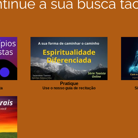
tinue a sua busca tao
Pratique
ta
Use o nosso guia de recitação
S