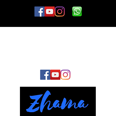
Junte-se à nossa
COMUNIDADE
E fique conosco o tempo todo: