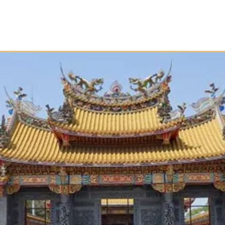
Início
Taoismo
Leia
Medite
Pratique