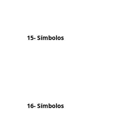
15- Símbolos
16- Símbolos