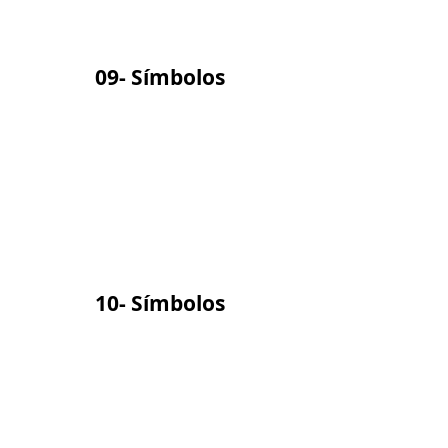
09- Símbolos
10- Símbolos