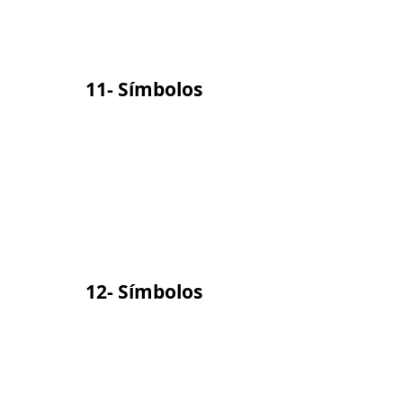
11- Símbolos
12- Símbolos