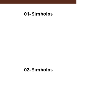
01- Símbolos
02- Símbolos