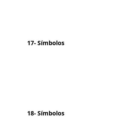
17- Símbolos
18- Símbolos