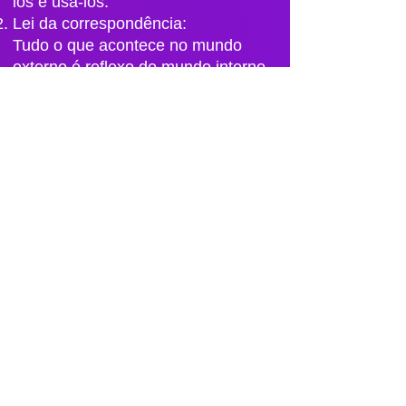
los e usá-los.
Lei da correspondência:
Tudo o que acontece no mundo
externo é reflexo do mundo interno,
e vice-versa.
Uso da estratégia e do segredo:
Ensina a agir com sutileza, em
harmonia com os ritmos do Tao,
sem exposição.
Alquimia interna e cultivo do
espírito:
Algumas leituras, especialmente
nas escolas neidan (alquimia
interna), interpretam o texto como
um manual cifrado sobre o
refinamento do qi, jing e shen.
Convertido em aulas, a Zhama
oferece gratuitamente todo o