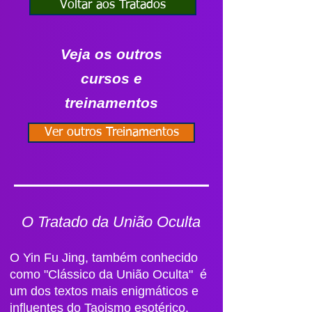
Voltar aos Tratados
Veja os outros
cursos e
treinamentos
Ver outros Treinamentos
O Tratado da União Oculta
O Yin Fu Jing, também conhecido
como "Clássico da União Oculta" é
um dos textos mais enigmáticos e
influentes do Taoismo esotérico.