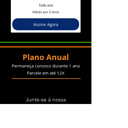
Todo ano
Válido por 2 anos
Assine Agora
Plano Anual
Permaneça conosco durante 1 ano
Parcele em até 12X
Junte-se à nossa
COMUNIDADE
E fique conosco o tempo todo: