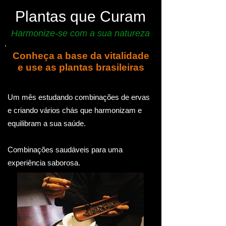
Plantas que Curam
Harmonize-se com a sua natureza
Conheça a base da vitalidade
e use as plantas brasileiras
Um mês estudando combinações de ervas
e criando
vários chás
que harmonizam e
equilibram a sua saúde.
Combinações saudáveis ​​para uma
experiência saborosa.