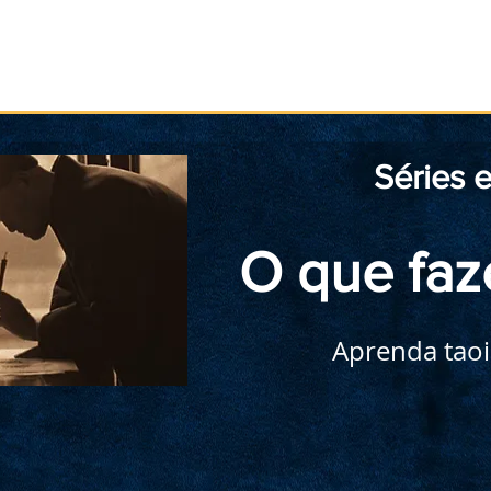
Início
Taoismo
Leia
Medite
Pratique
Séries 
O que faz
Aprenda tao