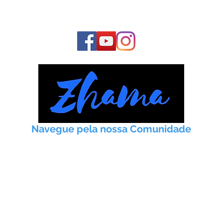
E fique conosco o tempo todo:
Navegue pela nossa Comunidade
Início
Taoismo
Práticas
Artigos
Meditação