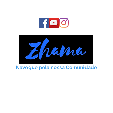
E fique conosco o tempo todo:
Navegue pela nossa Comunidade
Início
Taoismo
Práticas
Artigos
Meditação