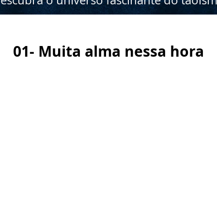
escubra o universo fascinante do taois
01- Muita alma nessa hora