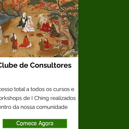
Clube de Consultores
esso total a todos os cursos e
orkshops de
I Ching realizados
entro da nossa comunidade
Comece Agora