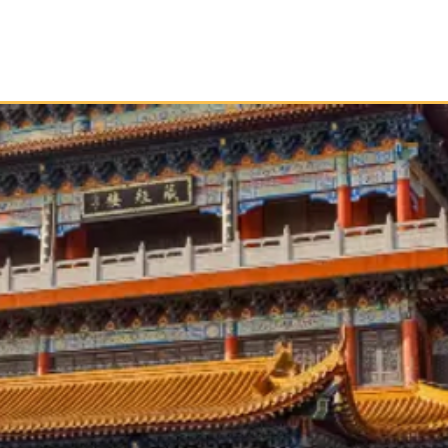
Início
Taoismo
Leia
Medite
Pratique