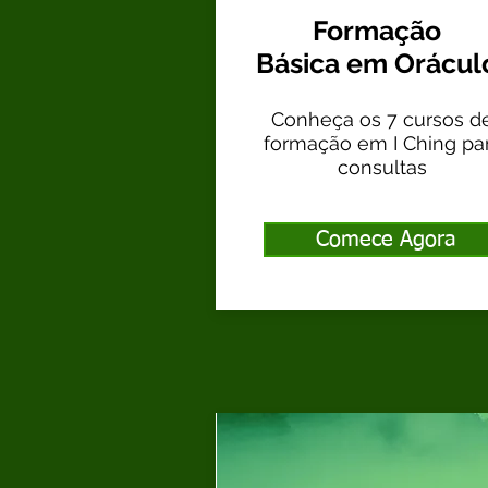
Formação
Básica em Orácul
Conheça os 7 cursos d
formação em I Ching pa
consultas
Comece Agora