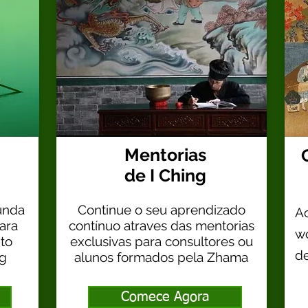
Mentorias
de I Ching
funda
Continue o seu aprendizado
Ac
ara
contínuo atraves das mentorias
w
to
exclusivas para consultores ou
d
ng
alunos formados pela Zhama
Comece Agora