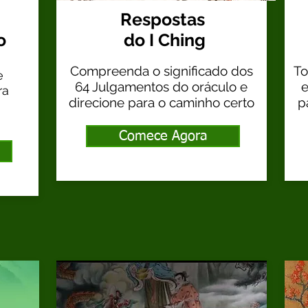
Respostas
o
do I Ching
Compreenda o significado dos
To
e
64 Julgamentos do oráculo e
e
ra
direcione para o caminho certo
p
Comece Agora