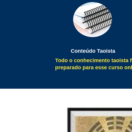
Conteúdo Taoista
Todo o conhecimento taoista
f
preparado para esse curso onl