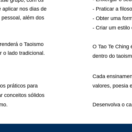
sse grupo, com os
aplicar nos dias de
- Praticar a filoso
 pessoal, além dos
- Obter uma form
- Criar um estilo
prenderá o Taoismo
O Tao Te Ching é
 o lado tradicional.
dentro do taoism
Cada ensinamento
s práticos para
valores,
poesia e 
r conceitos sólidos
smo.
Desenvolva o ca