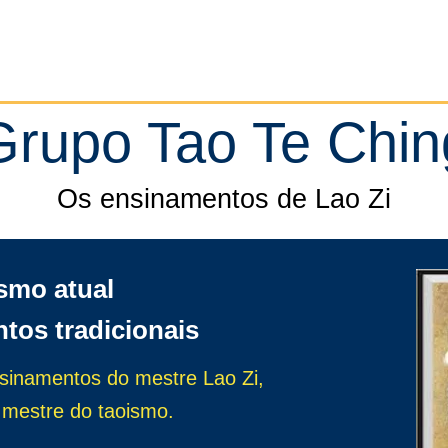
Início
Taoismo
Leia
Medite
Pratique
Grupo Tao Te Chin
Os ensinamentos de Lao Zi
ismo atual
tos tradicionais
nsinamentos do mestre Lao Zi,
 mestre do taoismo.