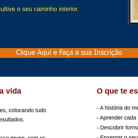
cultive o seu caminho interior.
Clique Aqui e Faça a sua Inscrição
a vida
O que te e
- A história do m
es, colocando tudo
- Aprender cada 
esultados.
- Descobrir form
- Enxergar o se