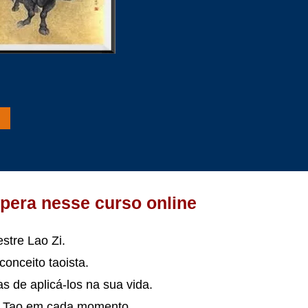
spera nesse curso online
estre Lao Zi.
conceito taoista.
as de aplicá-los na sua vida.
u Tao em cada momento.