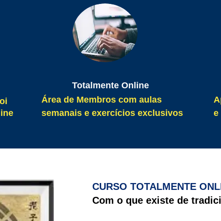
Totalmente Online
Área de Membros com aulas
A
oi
ine
semanais e exercícios exclusivos
e
CURSO TOTALMENTE ONL
Com o que existe de tradic