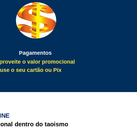
Pagamentos
proveite o valor promocional
 use o seu cartão ou Pix
INE
ional dentro do taoismo