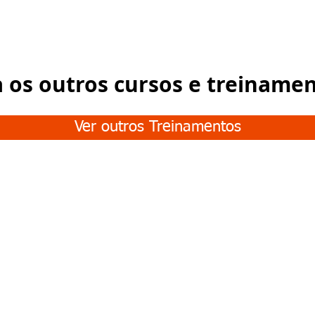
a os outros cursos e treiname
Ver outros Treinamentos
Junte-se à nossa
COMUNIDADE
E fique conosco o tempo todo: