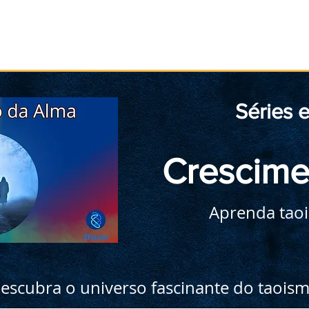
Início
Taoismo
Leia
Medite
Pratique
Séries 
Crescime
Aprenda tao
escubra o universo fascinante do taois