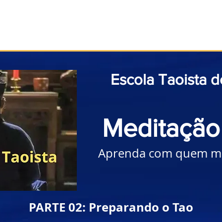
Início
Taoismo
Leia
Medite
Pratique
Escola Taoista 
Meditação
Aprenda com quem me
PARTE 02: Preparando o Tao