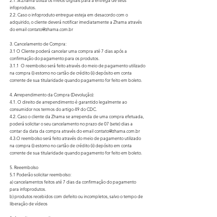
2.1. A Zhama utiliza os meios digitais para a entrega de seus
infoprodutos.
2.2. Caso o infoproduto entregue esteja em desacordo com o
adquirido, o cliente deverá notificar imediatamente a Zhama através
do email contato@zhama.com.br
3. Cancelamento de Compra:
3.1 O Cliente poderá cancelar uma compra até 7 dias após a
confirmação do pagamento para os produtos.
3.1.1 O reembolso será feito através do meio de pagamento utilizado
na compra (i) estorno no cartão de crédito (ii) depósito em conta
corrente de sua titularidade quando pagamento for feito em boleto.
4. Arrependimento da Compra (Devolução):
4.1. O direito de arrependimento é garantido legalmente ao
consumidor nos termos do artigo 49 do CDC.
4.2. Caso o cliente da Zhama se arrependa de uma compra efetuada,
poderá solicitar o seu cancelamento no prazo de 07 (sete) dias a
contar da data da compra através do email
contato@zhama.com.br
4.3.O reembolso será feito através do meio de pagamento utilizado
na compra (i) estorno no cartão de crédito (ii) depósito em conta
corrente de sua titularidade quando pagamento for feito em boleto.
5. Reeembolso
5.1 Poderão solicitar reembolso:
a) cancelamentos feitos até 7 dias da confirmação do pagamento
para infoprodutos.
b) produtos recebidos com defeito ou incompletos, salvo o tempo de
liberação de vídeos