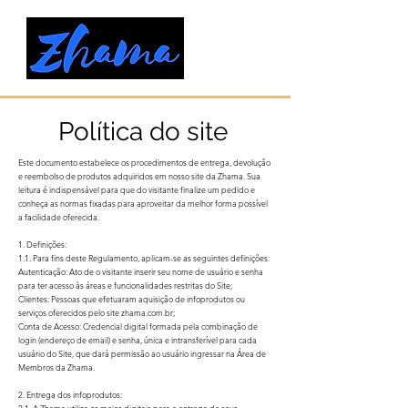
Política do site
Este documento estabelece os procedimentos de entrega, devolução
e reembolso de produtos adquiridos em nosso site da Zhama. Sua
leitura é indispensável para que do visitante finalize um pedido e
conheça as normas fixadas para aproveitar da melhor forma possível
a facilidade oferecida.
1. Definições:
1.1. Para fins deste Regulamento, aplicam-se as seguintes definições:
Autenticação: Ato de o visitante inserir seu nome de usuário e senha
para ter acesso às áreas e funcionalidades restritas do Site;
Clientes: Pessoas que efetuaram aquisição de infoprodutos ou
serviços oferecidos pelo site zhama.com.br;
Conta de Acesso: Credencial digital formada pela combinação de
login (endereço de email) e senha, única e intransferível para cada
usuário do Site, que dará permissão ao usuário ingressar na Área de
Membros da Zhama.
2. Entrega dos infoprodutos: