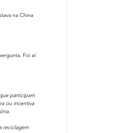
tava na China 
rgunta. Foi aí 
que participam 
a ou incentiva 
ória.
 reciclagem 