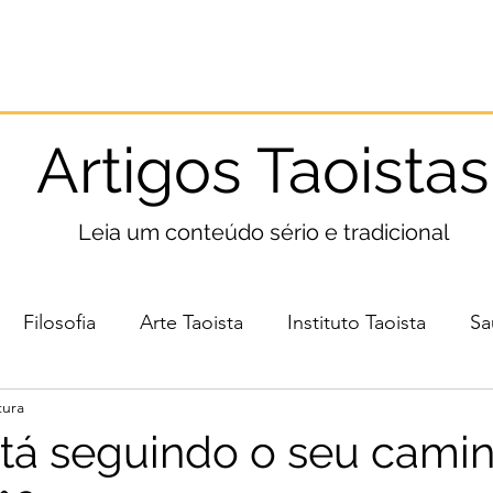
Início
Taoismo
Leia
Medite
Pratique
Artigos Taoistas
Leia um conteúdo sério e tradicional
Filosofia
Arte Taoista
Instituto Taoista
Sa
tura
á seguindo o seu cami