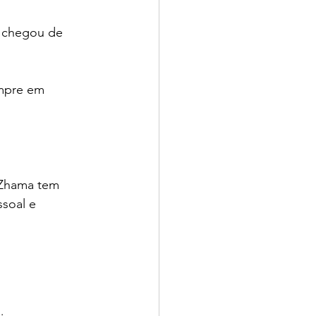
 chegou de 
empre em 
 Zhama tem 
soal e 