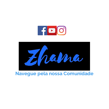
COMUNIDADE
E fique conosco o tempo todo:
Navegue pela nossa Comunidade
Início
Taoismo
Práticas
Artigos