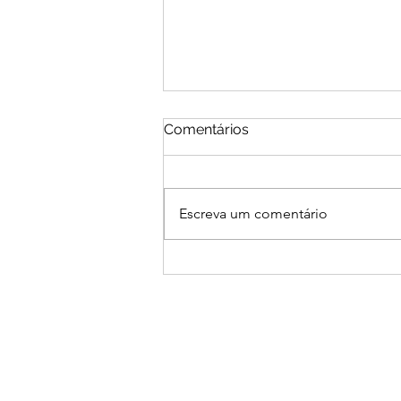
Comentários
Escreva um comentário
Mazu: A Mestra Taoísta do
Mar