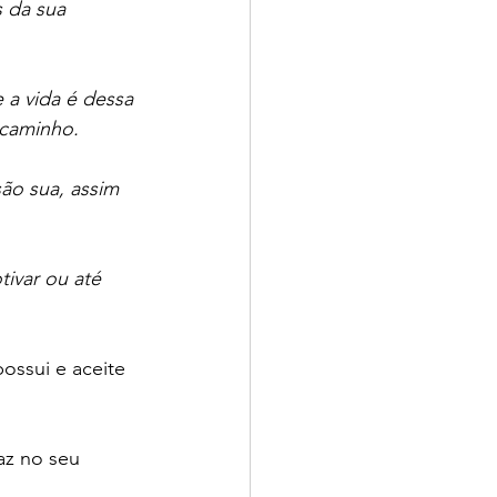
 da sua 
a vida é dessa 
 caminho.
são sua, assim 
ivar ou até 
ossui e aceite 
az no seu 