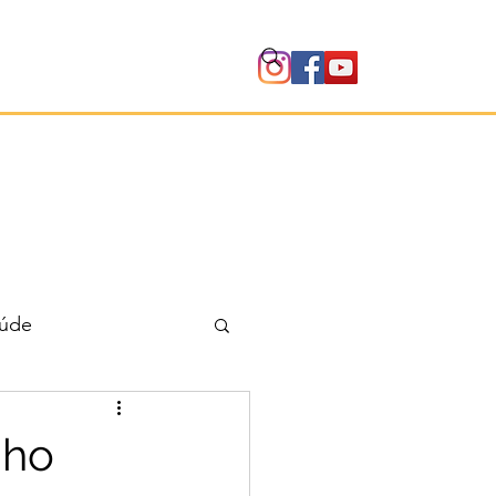
Instituto
úde
nho