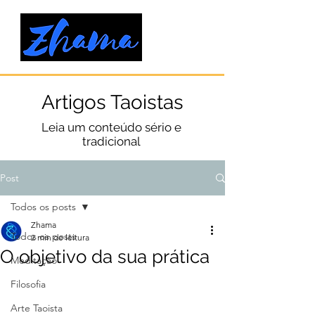
Artigos Taoistas
Leia um conteúdo sério e
tradicional
Post
Todos os posts
Zhama
Todos os posts
2 min de leitura
O objetivo da sua prática
Meditação
Filosofia
Arte Taoista