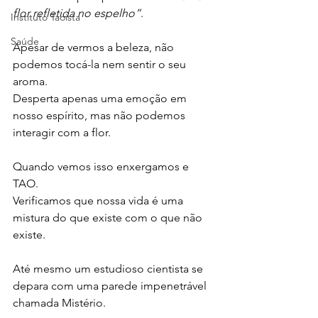
flor refletida no espelho”
.
Instituto Taoista
Saúde
Apesar de vermos a beleza, não 
podemos tocá-la nem sentir o seu 
aroma. 
Desperta apenas uma emoção em 
nosso espírito, mas não podemos 
interagir com a flor.
Quando vemos isso enxergamos e 
TAO.
Verificamos que nossa vida é uma 
mistura do que existe com o que não 
existe.
Até mesmo um estudioso cientista se 
depara com uma parede impenetrável 
chamada Mistério. 