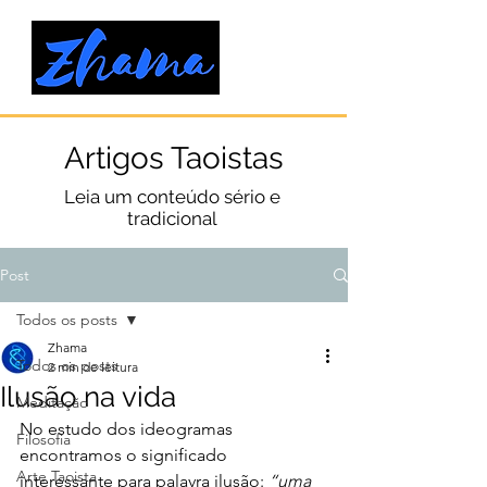
Artigos Taoistas
Leia um conteúdo sério e
tradicional
Post
Todos os posts
Zhama
Todos os posts
2 min de leitura
Ilusão na vida
Meditação
No estudo dos ideogramas 
Filosofia
encontramos o significado 
Arte Taoista
interessante para palavra ilusão: 
“uma 