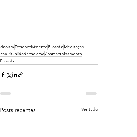
daoism
Desenvolvimento
Filosofia
Meditação
Espiritualidade
taoismo
Zhama
treinamento
Filosofia
Ver tudo
Posts recentes