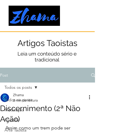
Artigos Taoistas
Leia um conteúdo sério e
tradicional
Post
Todos os posts
Zhama
Todos os posts
2 min de leitura
Discernimento (2ª Não
Meditação
Ação)
Filosofia
Assim como um trem pode ser 
Arte Taoista