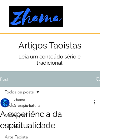
Artigos Taoistas
Leia um conteúdo sério e
tradicional
Post
Todos os posts
Zhama
Todos os posts
2 min de leitura
A experiência da
Meditação
espiritualidade
Filosofia
Arte Taoista