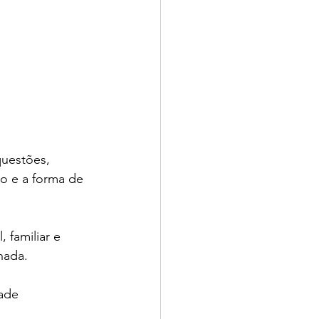
uestões, 
o e a forma de 
 familiar e 
hada.
ade 