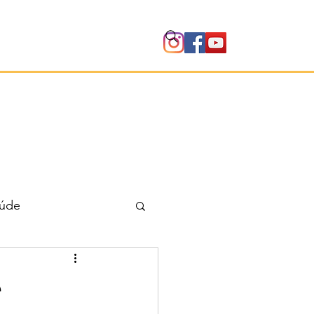
Instituto
úde
e