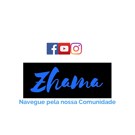
Junte-se à nossa
COMUNIDADE
E fique conosco o tempo todo:
Navegue pela nossa Comunidade
Início
Taoismo
Práticas