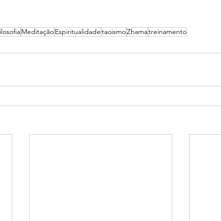
ilosofia
Meditação
Espiritualidade
taoismo
Zhama
treinamento