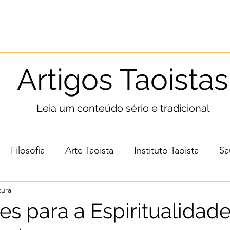
Início
Taoismo
Leia
Medite
Pratique
Artigos Taoistas
Leia um conteúdo sério e tradicional
Filosofia
Arte Taoista
Instituto Taoista
Sa
tura
es para a Espiritualidad