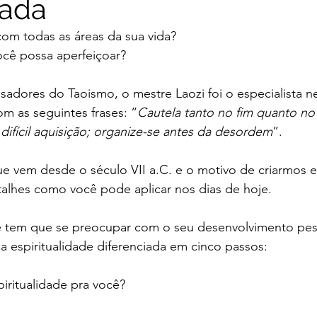
iada
 com todas as áreas da sua vida?
ocê possa aperfeiçoar?
adores do Taoismo, o mestre Laozi foi o especialista n
m as seguintes frases: “
Cautela tanto no fim quanto no 
 difícil aquisição; organize-se antes da desordem
”.
e vem desde o século VII a.C. e o motivo de criarmos e
alhes como você pode aplicar nos dias de hoje.
 tem que se preocupar com o seu desenvolvimento pes
ua espiritualidade diferenciada em cinco passos:
piritualidade pra você?