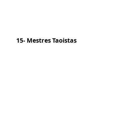
15- Mestres Taoistas
16- Harmonizando-se