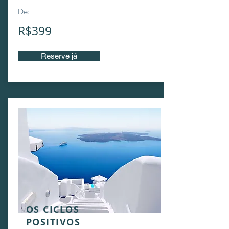
De:
R$399
Reserve já
OS CICLOS
POSITIVOS