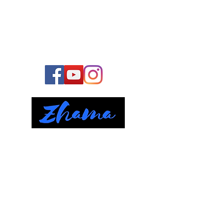
Junte-se à nossa
COMUNIDADE
E fique conosco o tempo todo:
Navegue pela nossa Comunidade
Início
Taoismo
Práticas
Artigos