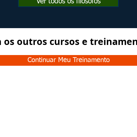
Ver todos os filósofos
a os outros cursos e treiname
Continuar Meu Treinamento
Junte-se à nossa
COMUNIDADE
E fique conosco o tempo todo: