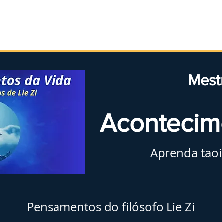
Início
Taoismo
Leia
Medite
Pratique
Mestr
Acontecim
Aprenda tao
Pensamentos do filósofo Lie Zi